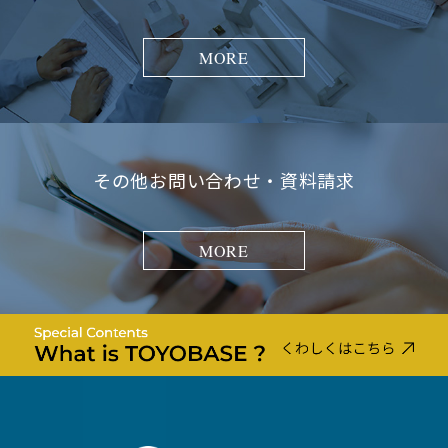
ELC500
品
ト
薄型
MORE
タイ
プ
ﾌﾞﾛｯ
E450-1
2本
ｸ
E450
付属
1セッ
EC450
その他お問い合わせ・資料請求
品
ト
ﾌﾞﾛｯ
MORE
E450-1
2本
ｸ
E450L
付属
1セッ
ELC450
品
ト