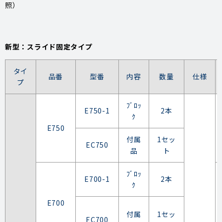
照）
新型：スライド固定タイプ
タイ
品番
型番
内容
数量
仕様
プ
ﾌﾞﾛｯ
E750-1
2本
ｸ
E750
付属
1セッ
EC750
品
ト
ﾌﾞﾛｯ
E700-1
2本
ｸ
E700
付属
1セッ
EC700