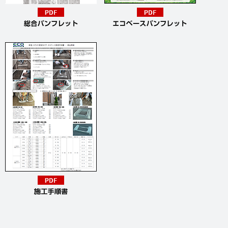
付属
1セッ
ESC700
品
ト
ﾌﾞﾛｯ
E500-1
2本
ｸ
E500S
付属
1セッ
ESC500
Ｍ12
品
ト
ﾌﾞﾛｯ
E450-1
2本
ｸ