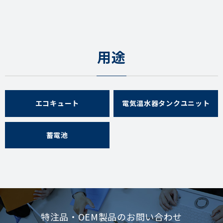
E450S
付属
1セッ
ESC450
用途
品
ト
ﾌﾞﾛｯ
エコキュート
電気温水器タンクユニット
E500-1
2本
ｸ
E500
蓄電池
付属
1セッ
EC500
品
ト
ﾌﾞﾛｯ
E500-1
2本
ｸ
E500L
特注品・OEM製品のお問い合わせ
付属
1セッ