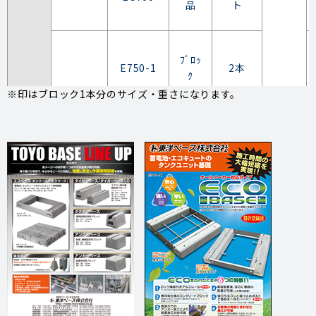
品
ト
ﾌﾞﾛｯ
E750-1
2本
ｸ
※印はブロック1本分のサイズ・重さになります。
E750S
付属
1セッ
ESC750
品
ト
ﾌﾞﾛｯ
E700-1
2本
ｸ
角型
タイ
E700S
プ