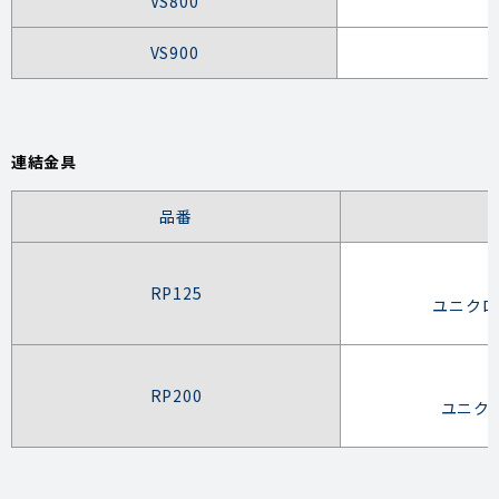
VS800
VS900
連結金具
品番
RP125
ユニクロ
RP200
ユニクロ